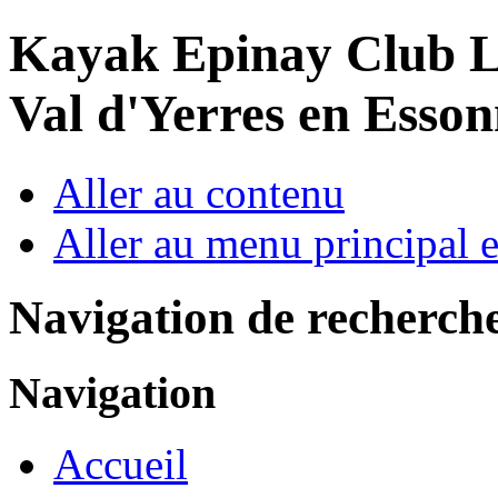
Year
Month
Year
Month
Kayak Epinay Club
L
Val d'Yerres en Esso
Aller au contenu
Aller au menu principal et
Navigation de recherch
Navigation
Accueil