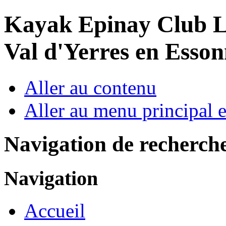
Year
Month
Year
Month
Kayak Epinay Club
L
Val d'Yerres en Esso
Aller au contenu
Aller au menu principal et
Navigation de recherch
Navigation
Accueil