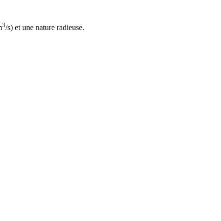
3
m
/s) et une nature radieuse.