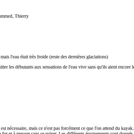
hammed, Thierry
is l'eau était très froide (reste des dernières glaciations)
r les débutants aux sensations de l'eau vive sans qu'ils aient encore l
st nécessaire, mais ce n'est pas forcément ce que l'on attend du kayak. A
fur et à mesure sans se ruiner. Les différents équipements sont donnés d