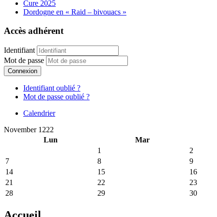
Cure 2025
Dordogne en « Raid – bivouacs »
Accès adhérent
Identifiant
Mot de passe
Connexion
Identifiant oublié ?
Mot de passe oublié ?
Calendrier
November 1222
Lun
Mar
1
2
7
8
9
14
15
16
21
22
23
28
29
30
Accueil