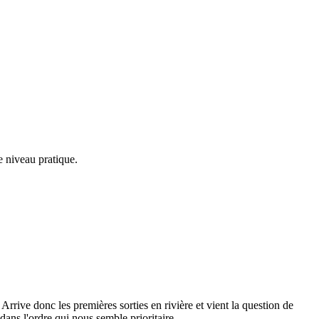
e niveau pratique.
rrive donc les premières sorties en rivière et vient la question de
ans l'ordre qui nous semble prioritaire.