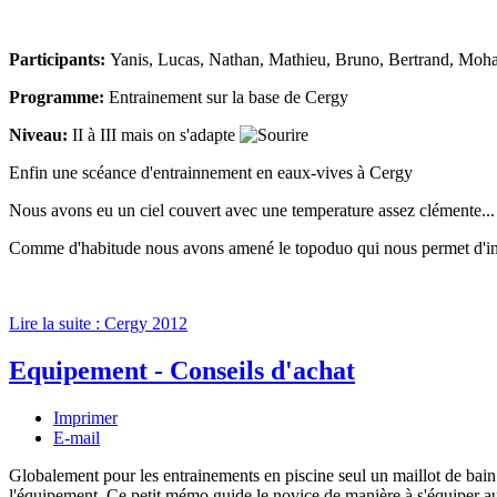
Participants:
Yanis, Lucas, Nathan, Mathieu, Bruno, Bertrand, Mo
Programme:
Entrainement sur la base de Cergy
Niveau:
II à III mais on s'adapte
Enfin une scéance d'entrainnement en eaux-vives à Cergy
Nous avons eu un ciel couvert avec une temperature assez clémente... ma
Comme d'habitude nous avons amené le topoduo qui nous permet d'initie
Lire la suite : Cergy 2012
Equipement - Conseils d'achat
Imprimer
E-mail
Globalement pour les entrainements en piscine seul un maillot de bain e
l'équipement. Ce petit mémo guide le novice de manière à s'équiper au 