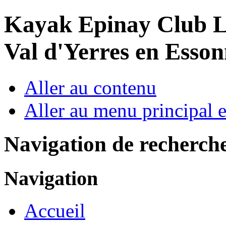
Year
Month
Year
Month
Kayak Epinay Club
L
Val d'Yerres en Esso
Aller au contenu
Aller au menu principal et
Navigation de recherch
Navigation
Accueil