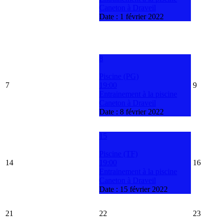
Caneton à Draveil
Date :
1 février 2022
8
Piscine (PG)
7
19:00
9
Entrainement à la piscine
Caneton à Draveil
Date :
8 février 2022
15
Piscine (TF)
14
19:00
16
Entrainement à la piscine
Caneton à Draveil
Date :
15 février 2022
21
22
23