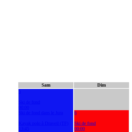
Sam
Dim
5
Ski de fond
00:00
Ski de fond dans le Jura
6
Kayak polo à Draveil (TF)
Ski de fond
13:45
00:00