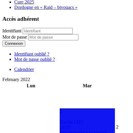
Cure 2025
Dordogne en « Raid – bivouacs »
Accès adhérent
Identifiant
Mot de passe
Connexion
Identifiant oublié ?
Mot de passe oublié ?
Calendrier
February 2022
Lun
Mar
1
Piscine (TF)
19:00
2
Entrainement à la piscine