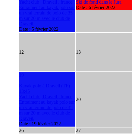
Yacht club , Draveil , france
Ski de fond dans le Jura
Entraiment au kayak polo sur
Date :
6 février 2022
un vrai terrain de polo de 35
m sur 20 m avec le club de
Draveil.
Date :
5 février 2022
12
13
19
Kayak polo à Draveil (TF)
13:45
Yacht club , Draveil , france
20
Entraiment au kayak polo sur
un vrai terrain de polo de 35
m sur 20 m avec le club de
Draveil.
Date :
19 février 2022
26
27