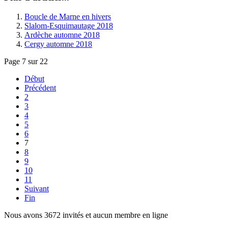
Boucle de Marne en hivers
Slalom-Esquimautage 2018
Ardèche automne 2018
Cergy automne 2018
Page 7 sur 22
Début
Précédent
2
3
4
5
6
7
8
9
10
11
Suivant
Fin
Nous avons 3672 invités et aucun membre en ligne