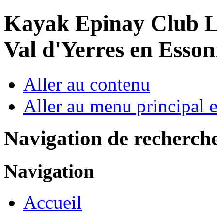
Year
Month
Year
Month
Kayak Epinay Club
L
Val d'Yerres en Esso
Aller au contenu
Aller au menu principal et
Navigation de recherch
Navigation
Accueil