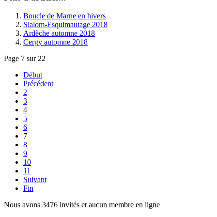
Boucle de Marne en hivers
Slalom-Esquimautage 2018
Ardèche automne 2018
Cergy automne 2018
Page 7 sur 22
Début
Précédent
2
3
4
5
6
7
8
9
10
11
Suivant
Fin
Nous avons 3476 invités et aucun membre en ligne