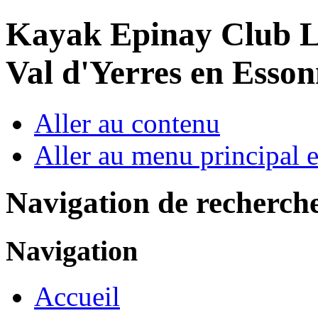
Year
Month
Year
Month
Kayak Epinay Club
L
Val d'Yerres en Esso
Aller au contenu
Aller au menu principal et
Navigation de recherch
Navigation
Accueil