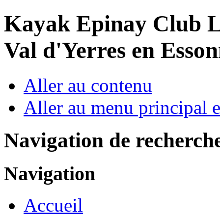
Year
Month
Year
Month
Kayak Epinay Club
L
Val d'Yerres en Esso
Aller au contenu
Aller au menu principal et
Navigation de recherch
Navigation
Accueil