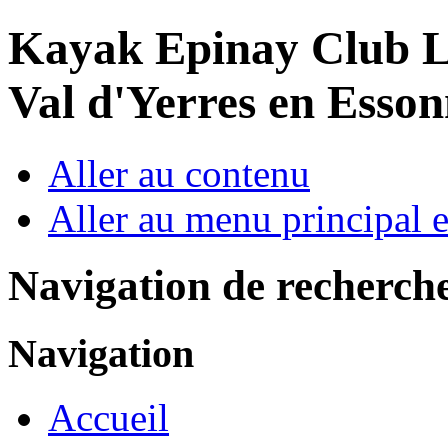
Year
Month
Year
Month
Kayak Epinay Club
L
Val d'Yerres en Esso
Aller au contenu
Aller au menu principal et
Navigation de recherch
Navigation
Accueil