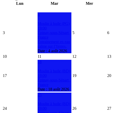
Lun
Mar
Mer
4
Moulin à huile (PG)
19:00
3
Épinay-sous-Sénart ,
5
6
France
Entrainement en eau
calme sur l'Yerres.
Date :
4 août 2026
10
11
12
13
18
Moulin à huile (BD)
17
19:00
19
20
Épinay-sous-Sénart ,
France
Date :
18 août 2026
25
Moulin à huile (BD)
24
19:00
26
27
Épinay-sous-Sénart ,