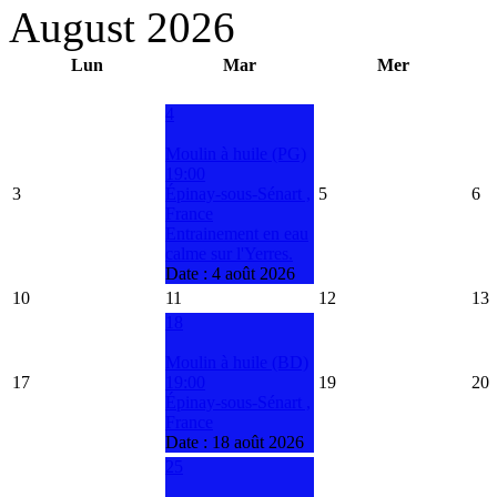
August 2026
Lun
Mar
Mer
4
Moulin à huile (PG)
19:00
3
Épinay-sous-Sénart ,
5
6
France
Entrainement en eau
calme sur l'Yerres.
Date :
4 août 2026
10
11
12
13
18
Moulin à huile (BD)
17
19:00
19
20
Épinay-sous-Sénart ,
France
Date :
18 août 2026
25