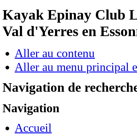
Year
Month
Year
Month
Kayak Epinay Club
L
Val d'Yerres en Esso
Aller au contenu
Aller au menu principal et
Navigation de recherch
Navigation
Accueil