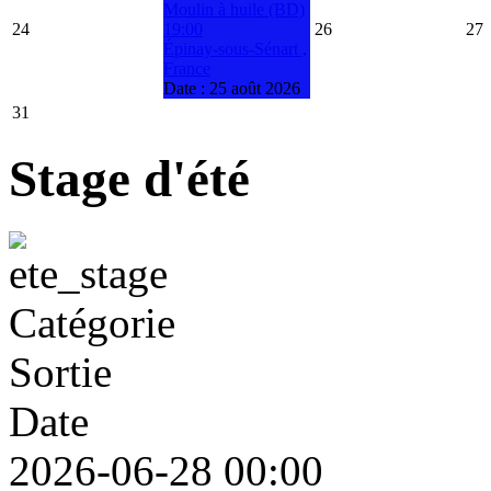
Moulin à huile (BD)
24
19:00
26
27
Épinay-sous-Sénart ,
France
Date :
25 août 2026
31
Stage d'été
Catégorie
Sortie
Date
2026-06-28
00:00