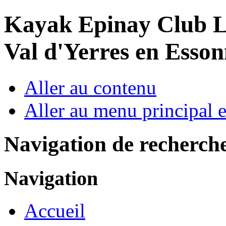
Year
Month
Year
Month
Kayak Epinay Club
L
Val d'Yerres en Esso
Aller au contenu
Aller au menu principal et
Navigation de recherch
Navigation
Accueil