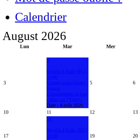
Calendrier
August 2026
Lun
Mar
Mer
4
Moulin à huile (PG)
19:00
3
Épinay-sous-Sénart ,
5
6
France
Entrainement en eau
calme sur l'Yerres.
Date :
4 août 2026
10
11
12
13
18
Moulin à huile (BD)
17
19:00
19
20