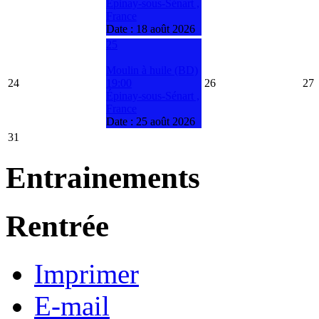
Épinay-sous-Sénart ,
France
Date :
18 août 2026
25
Moulin à huile (BD)
24
19:00
26
27
Épinay-sous-Sénart ,
France
Date :
25 août 2026
31
Entrainements
Rentrée
Imprimer
E-mail