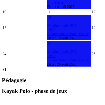
sur l'Yerres.
Date :
4 août 2026
10
11
12
18
Moulin à huile (BD)
17
19
19:00
Épinay-sous-Sénart , France
Date :
18 août 2026
25
Moulin à huile (BD)
24
26
19:00
Épinay-sous-Sénart , France
Date :
25 août 2026
31
Pédagogie
Kayak Polo - phase de jeux