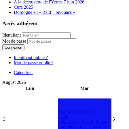
A la découverte de l'Yerres 7 juin 2026
Cure 2025
Dordogne en « Raid – bivouacs »
Accès adhérent
Identifiant
Mot de passe
Connexion
Identifiant oublié ?
Mot de passe oublié ?
Calendrier
August 2026
Lun
Mar
4
Moulin à huile (PG)
19:00
3
5
Épinay-sous-Sénart , France
Entrainement en eau calme