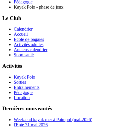
Pédagogie
Kayak Polo - phase de jeux
Le Club
Calendrier
Accueil
Ecole de pagaies
Activités adultes
Anciens calendrier
Sport santé
Activités
Kayak Polo
Sorties
Entrainements
Pédagogie
Location
Dernières nouveautés
Week-end kayak mer à Paimpol (mai-2026)
l'Epte 31 mai 2026