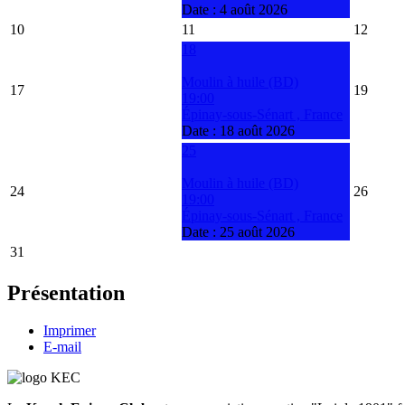
Date :
4 août 2026
10
11
12
18
Moulin à huile (BD)
17
19
19:00
Épinay-sous-Sénart , France
Date :
18 août 2026
25
Moulin à huile (BD)
24
26
19:00
Épinay-sous-Sénart , France
Date :
25 août 2026
31
Présentation
Imprimer
E-mail