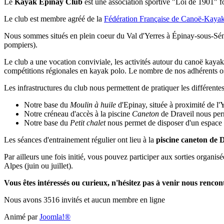
Le
Kayak Epinay Club
est une association sportive "Loi de 1901"
f
Le club est membre agréé de la
Fédération Française de Canoë-Kaya
Nous sommes situés en plein coeur du Val d'Yerres à Épinay-sous-Sénart
pompiers).
Le club a une vocation conviviale, les activités autour du canoë kayak
compétitions régionales en kayak polo. Le nombre de nos adhérents osc
Les infrastructures du club nous permettent de pratiquer les différente
Notre base du
Moulin à huile
d'Epinay, située à proximité de l'Y
Notre créneau d'accès à la piscine
Caneton
de Draveil nous perme
Notre base du
Petit chalet
nous permet de disposer d'un espace d
Les séances d'entrainement régulier ont lieu à la
piscine caneton de D
Par ailleurs une fois initié, vous pouvez participer aux sorties organ
Alpes (juin ou juillet).
Vous êtes intéressés ou curieux, n'hésitez pas à venir nous rencon
Nous avons 3516 invités et aucun membre en ligne
Animé par
Joomla!®