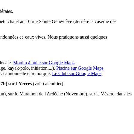
dérales.
etit chalet au 16 rue Sainte Geneviève (derrière la caserne des
: randonnées et eaux vives. Nous pratiquons aussi quelques
 locale.
Moulin à huile sur Google Maps
e, kayak-polo, initiation,...).
Piscine sur Google Maps
s : camionnette et remorque.
Le Club sur Google Maps
7h) sur l'Yerres
(voir calendrier).
rvan), sur le Marathon de l'Ardèche (Novembre), sur la Vézere, dans les