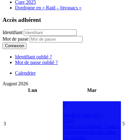
Cure 2025
Dordogne en « Raid – bivouacs »
Accès adhérent
Identifiant
Mot de passe
Connexion
Identifiant oublié ?
Mot de passe oublié ?
Calendrier
August 2026
Lun
Mar
4
Moulin à huile (PG)
19:00
3
5
Épinay-sous-Sénart , France
Entrainement en eau calme
sur l'Yerres.