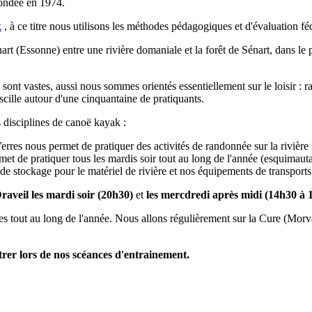
ondée en 1974.
k
, à ce titre nous utilisons les méthodes pédagogiques et d'évaluation fé
 (Essonne) entre une rivière domaniale et la forêt de Sénart, dans le p
 sont vastes, aussi nous sommes orientés essentiellement sur le loisir 
ille autour d'une cinquantaine de pratiquants.
s disciplines de canoë kayak :
erres nous permet de pratiquer des activités de randonnée sur la rivière
t de pratiquer tous les mardis soir tout au long de l'année (esquimautag
e stockage pour le matériel de rivière et nos équipements de transport
raveil les mardi soir (20h30)
et
les mercdredi après midi (14h30 à 1
isées tout au long de l'année. Nous allons régulièrement sur la Cure (Mo
trer lors de nos scéances d'entrainement.