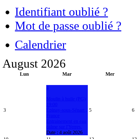
Identifiant oublié ?
Mot de passe oublié ?
Calendrier
August 2026
Lun
Mar
Mer
4
Moulin à huile (PG)
19:00
3
Épinay-sous-Sénart ,
5
6
France
Entrainement en eau
calme sur l'Yerres.
Date :
4 août 2026