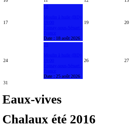
10
11
12
13
18
Moulin à huile (BD)
17
19:00
19
20
Épinay-sous-Sénart ,
France
Date :
18 août 2026
25
Moulin à huile (BD)
24
19:00
26
27
Épinay-sous-Sénart ,
France
Date :
25 août 2026
31
Eaux-vives
Chalaux été 2016