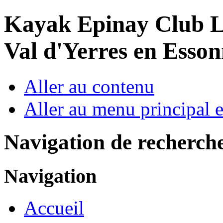
Year
Month
Year
Month
Kayak Epinay Club
L
Val d'Yerres en Esso
Aller au contenu
Aller au menu principal et
Navigation de recherch
Navigation
Accueil