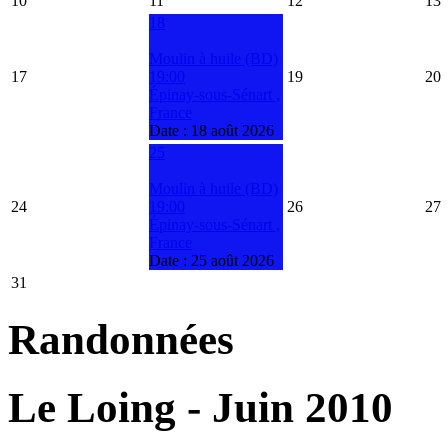
10
11
12
13
18
Moulin à huile (BD)
17
19:00
19
20
Épinay-sous-Sénart ,
France
Date :
18 août 2026
25
Moulin à huile (BD)
24
19:00
26
27
Épinay-sous-Sénart ,
France
Date :
25 août 2026
31
Randonnées
Le Loing - Juin 2010