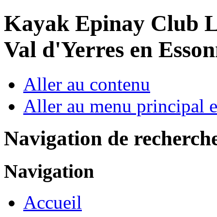
Year
Month
Year
Month
Kayak Epinay Club
L
Val d'Yerres en Esso
Aller au contenu
Aller au menu principal et
Navigation de recherch
Navigation
Accueil