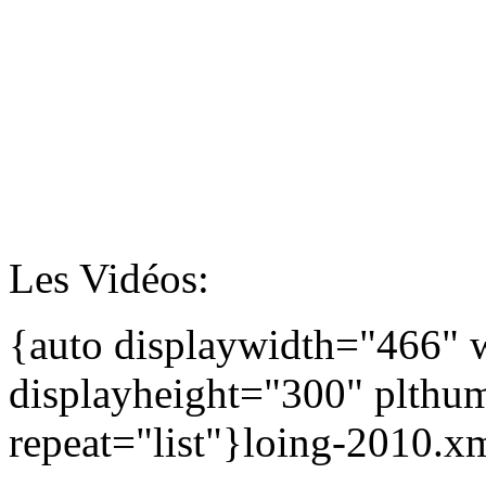
Les Vidéos:
{auto displaywidth="466" 
displayheight="300" plthum
repeat="list"}loing-2010.x