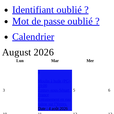
Identifiant oublié ?
Mot de passe oublié ?
Calendrier
August 2026
Lun
Mar
Mer
4
Moulin à huile (PG)
19:00
3
Épinay-sous-Sénart ,
5
6
France
Entrainement en eau
calme sur l'Yerres.
Date :
4 août 2026