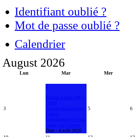
Identifiant oublié ?
Mot de passe oublié ?
Calendrier
August 2026
Lun
Mar
Mer
4
Moulin à huile (PG)
19:00
3
Épinay-sous-Sénart ,
5
6
France
Entrainement en eau
calme sur l'Yerres.
Date :
4 août 2026