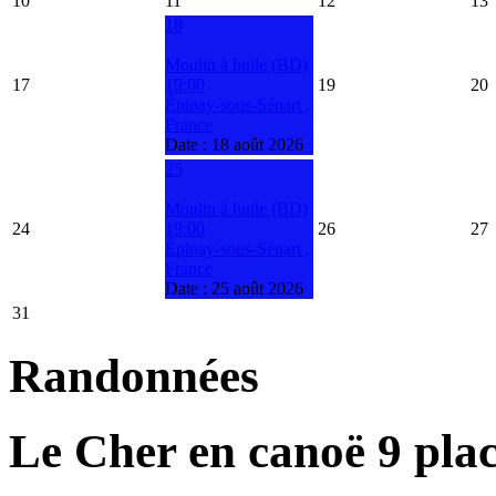
10
11
12
13
18
Moulin à huile (BD)
17
19:00
19
20
Épinay-sous-Sénart ,
France
Date :
18 août 2026
25
Moulin à huile (BD)
24
19:00
26
27
Épinay-sous-Sénart ,
France
Date :
25 août 2026
31
Randonnées
Le Cher en canoë 9 pla