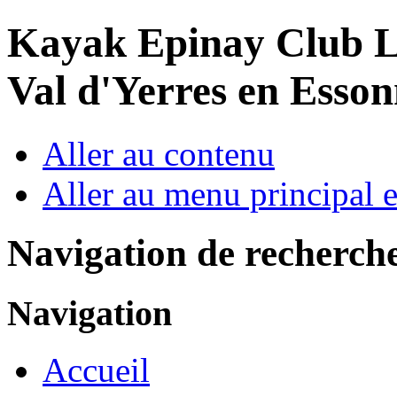
Year
Month
Year
Month
Kayak Epinay Club
L
Val d'Yerres en Esso
Aller au contenu
Aller au menu principal et
Navigation de recherch
Navigation
Accueil