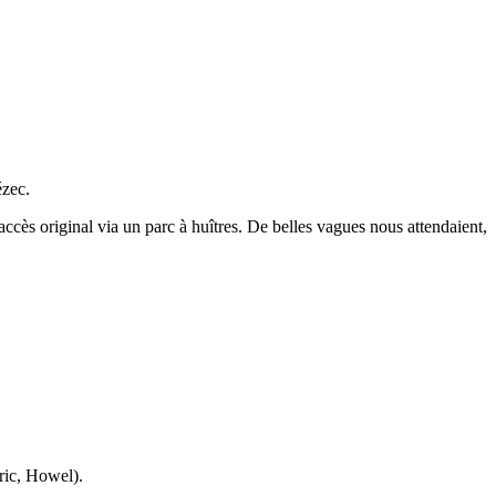
ézec.
ès original via un parc à huîtres. De belles vagues nous attendaient,
ric, Howel).