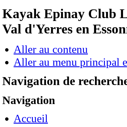
Year
Month
Year
Month
Kayak Epinay Club
L
Val d'Yerres en Esso
Aller au contenu
Aller au menu principal et
Navigation de recherch
Navigation
Accueil