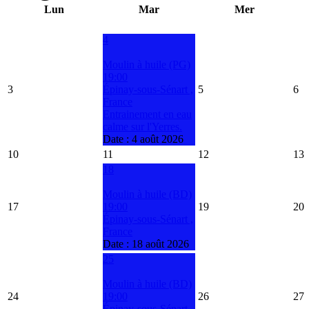
Lun
Mar
Mer
4
Moulin à huile (PG)
19:00
3
Épinay-sous-Sénart ,
5
6
France
Entrainement en eau
calme sur l'Yerres.
Date :
4 août 2026
10
11
12
13
18
Moulin à huile (BD)
17
19:00
19
20
Épinay-sous-Sénart ,
France
Date :
18 août 2026
25
Moulin à huile (BD)
24
19:00
26
27
Épinay-sous-Sénart ,