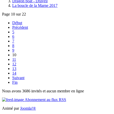
Dragon boat - Draveil
La boucle de la Marne 2017
Page 10 sur 22
Début
Précédent
5
6
7
8
9
10
11
12
13
14
Suivant
Fin
Nous avons 3686 invités et aucun membre en ligne
Abonnement au flux RSS
Animé par
Joomla!®