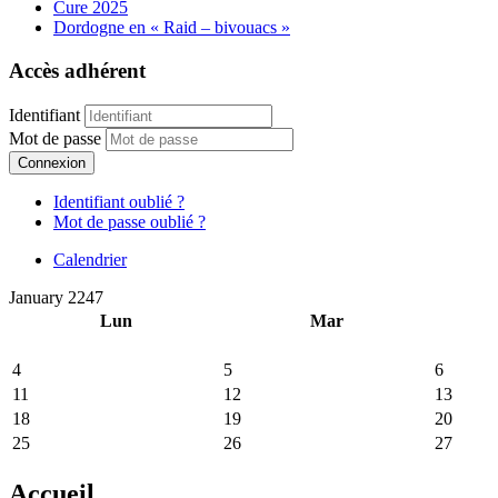
Cure 2025
Dordogne en « Raid – bivouacs »
Accès adhérent
Identifiant
Mot de passe
Connexion
Identifiant oublié ?
Mot de passe oublié ?
Calendrier
January 2247
Lun
Mar
4
5
6
11
12
13
18
19
20
25
26
27
Accueil