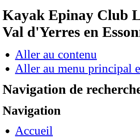
Year
Month
Year
Month
Kayak Epinay Club
L
Val d'Yerres en Esso
Aller au contenu
Aller au menu principal et
Navigation de recherch
Navigation
Accueil