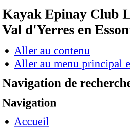
Year
Month
Year
Month
Kayak Epinay Club
L
Val d'Yerres en Esso
Aller au contenu
Aller au menu principal et
Navigation de recherch
Navigation
Accueil