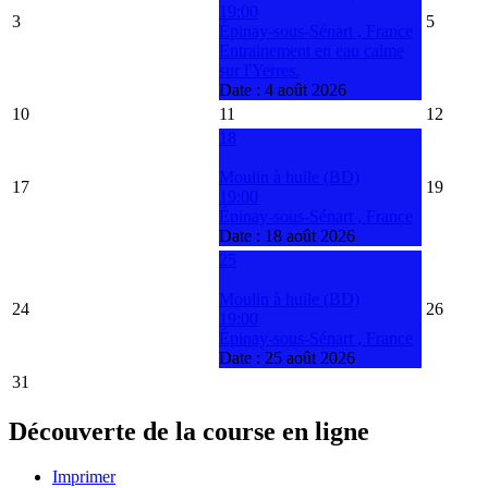
19:00
3
5
Épinay-sous-Sénart , France
Entrainement en eau calme
sur l'Yerres.
Date :
4 août 2026
10
11
12
18
Moulin à huile (BD)
17
19
19:00
Épinay-sous-Sénart , France
Date :
18 août 2026
25
Moulin à huile (BD)
24
26
19:00
Épinay-sous-Sénart , France
Date :
25 août 2026
31
Découverte de la course en ligne
Imprimer