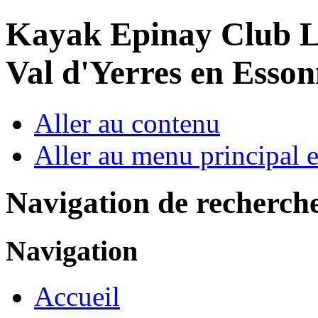
Year
Month
Year
Month
Kayak Epinay Club
L
Val d'Yerres en Esso
Aller au contenu
Aller au menu principal et
Navigation de recherch
Navigation
Accueil