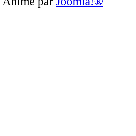
Animé par
Joomla!®