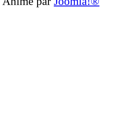
Animé par
Joomla!®