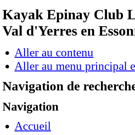
Year
Month
Year
Month
Kayak Epinay Club
L
Val d'Yerres en Esso
Aller au contenu
Aller au menu principal et
Navigation de recherch
Navigation
Accueil