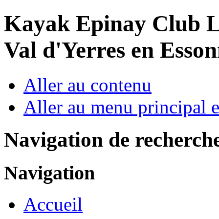
Year
Month
Year
Month
Kayak Epinay Club
L
Val d'Yerres en Esso
Aller au contenu
Aller au menu principal et
Navigation de recherch
Navigation
Accueil