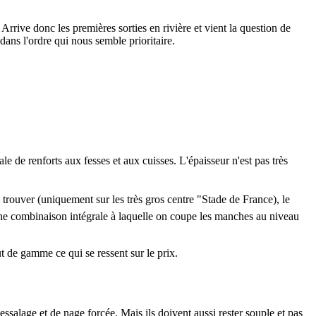
rrive donc les premières sorties en rivière et vient la question de
ans l'ordre qui nous semble prioritaire.
de renforts aux fesses et aux cuisses. L'épaisseur n'est pas très
 à trouver (uniquement sur les très gros centre "Stade de France), le
'une combinaison intégrale à laquelle on coupe les manches au niveau
t de gamme ce qui se ressent sur le prix.
salage et de nage forcée. Mais ils doivent aussi rester souple et pas