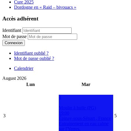
Cure 2025
Dordogne en « Raid – bivouacs »
Accès adhérent
Identifiant
Mot de passe
Connexion
Identifiant oublié ?
Mot de passe oublié ?
Calendrier
August 2026
Lun
Mar
4
Moulin à huile (PG)
19:00
3
5
Épinay-sous-Sénart , France
Entrainement en eau calme
sur l'Yerres.