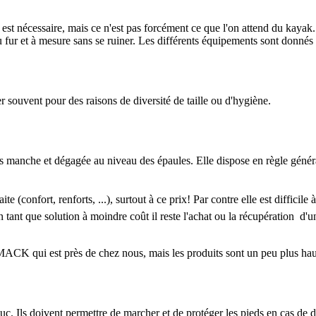
st nécessaire, mais ce n'est pas forcément ce que l'on attend du kayak. A
fur et à mesure sans se ruiner. Les différents équipements sont donnés d
r souvent pour des raisons de diversité de taille ou d'hygiène.
anche et dégagée au niveau des épaules. Elle dispose en règle générale 
(confort, renforts, ...), surtout à ce prix! Par contre elle est difficile
 tant que solution à moindre coût il reste l'achat ou la récupération d
 MACK qui est près de chez nous, mais les produits sont un peu plus hau
Ils doivent permettre de marcher et de protéger les pieds en cas de des