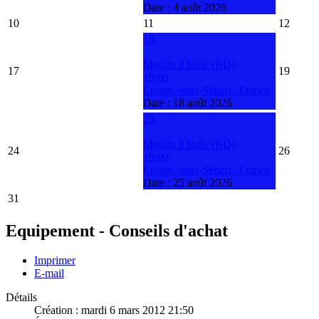
Date :
4 août 2026
10
11
12
18
Moulin à huile (BD)
17
19
19:00
Épinay-sous-Sénart , France
Date :
18 août 2026
25
Moulin à huile (BD)
24
26
19:00
Épinay-sous-Sénart , France
Date :
25 août 2026
31
Equipement - Conseils d'achat
Imprimer
E-mail
Détails
Création : mardi 6 mars 2012 21:50